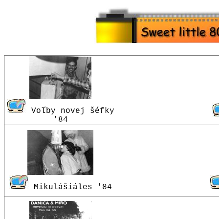
Voľby novej šéfky
'84
Mikulášiáles '84