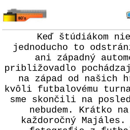
Keď štúdiákom ni
jednoducho to odstrán
ani západný autom
približovadlo pochádza
na západ od našich h
kvôli futbalovému turn
sme skončili na posle
nebudem. Krátko na
každoročný Majáles.