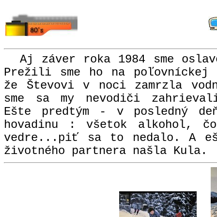
Aj záver roka 1984 sme oslav
Prežili sme ho na poľovníckej 
že Števovi v noci zamrzla vod
sme sa my nevodiči zahrievali
Ešte predtým - v posledný deň
hovadinu : všetok alkohol, č
vedre...piť sa to nedalo. A e
životného partnera našla Kula.