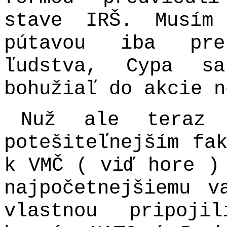
stave IRŠ. Musím
pútavou iba pre
ľudstva, Cypa sa
bohužiaľ do akcie n
Nuž ale teraz
potešiteľnejším fa
k VMČ ( viď hore )
najpočetnejšiemu v
vlastnou pripoj