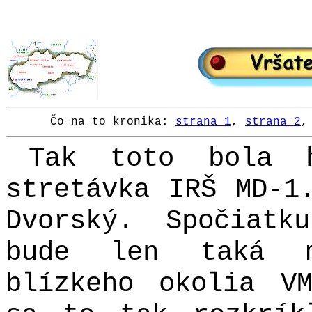
Čo na to kronika:
strana 1
,
strana 2
Tak toto bola h
stretávka IRŠ MD-1
Dvorský. Spočiat
bude len taká m
blízkeho okolia V