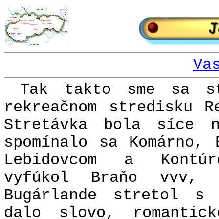
Va
Tak takto sme sa s
rekreačnom stredisku R
Stretávka bola síce n
spomínalo sa Komárno, 
Lebidovcom a Kontúr
vyfúkol Braňo vvv,
Bugárlande stretol s
dalo slovo, romantic