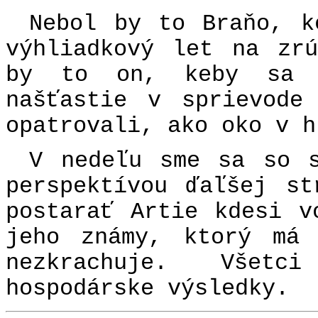
Nebol by to Braňo, k
výhliadkový let na zr
by to on, keby sa p
našťastie v sprievode
opatrovali, ako oko v h
V nedeľu sme sa so s
perspektívou ďaľšej s
postarať Artie kdesi v
jeho známy, ktorý má
nezkrachuje. Všet
hospodárske výsledky.