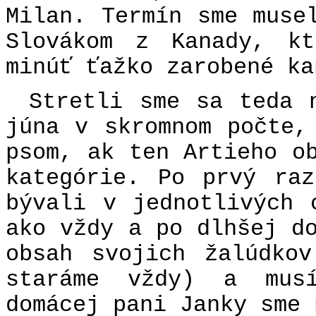
Milan. Termín sme muse
Slovákom z Kanady, k
minúť ťažko zarobené ka
Stretli sme sa teda 
júna v skromnom počte,
psom, ak ten Artieho o
kategórie. Po prvý ra
bývali v jednotlivých 
ako vždy a po dlhšej d
obsah svojich žalúdko
staráme vždy) a musí
domácej pani Janky sme 