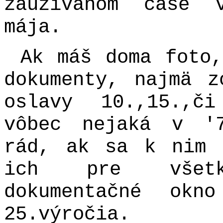
zaužívanom čase 
mája.
Ak máš doma foto,
dokumenty, najmä z
oslavy 10.,15.,č
vôbec nejaká v '
rád, ak sa k nim 
ich pre všetk
dokumentačné ok
25.výročia.