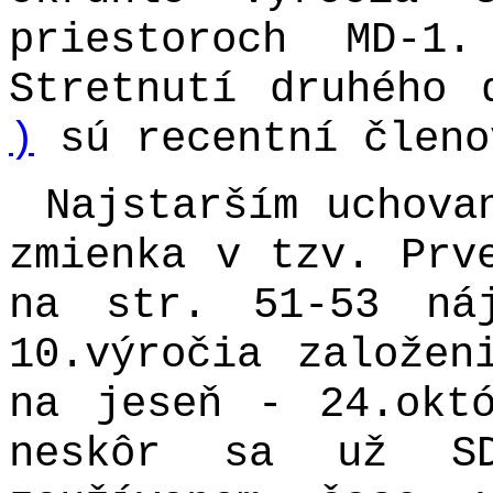
priestoroch MD-1.
Stretnutí druhého
)
sú recentní členo
Najstarším uchova
zmienka v tzv. Prv
na str. 51-53 ná
10.výročia založen
na jeseň - 24.okt
neskôr sa už SD