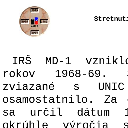
Stretnut
IRŠ MD-1 vznikl
rokov 1968-69. 
zviazané s UNIC
osamostatnilo. Za 
sa určil dátum 1
okrúhle výročia 