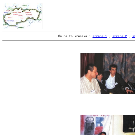
Čo na to kronika :
strana 1
,
strana 2
,
s