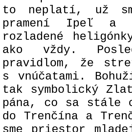
to neplatí, už s
pramení Ipeľ a 
rozladené heligónk
ako vždy. Posl
pravidlom, že stre
s vnúčatami. Bohuž
tak symbolický Zla
pána, co sa stále 
do Trenčína a Tren
sme priestor mlade